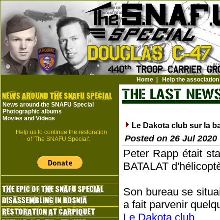
Home
|
Help the association
News around the SNAFU Special
Photographic albums
Movies and Videos
Le Dakota club sur la b
Help us to continue the restoration
Posted on 26 Jul 2020
of 'The SNAFU Special'.
Peter Rapp était st
BATALAT d'hélicopt
Son bureau se situa
a fait parvenir quel
Le Dakota club