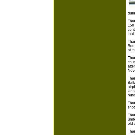
duri
Than
1507
cont
that
Than
Bern
at t
Than
coun
atte
Nove
Than
Batt
airp
Unit
rend
Than
shot
Than
unde
old 
Than