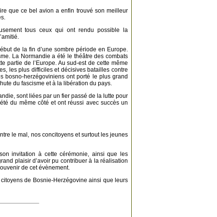
re que ce bel avion a enfin trouvé son meilleur
es.
eusement tous ceux qui ont rendu possible la
amitié.
ébut de la fin d’une sombre période en Europe.
risme. La Normandie a été le théâtre des combats
ette partie de l’Europe. Au sud-est de cette même
les plus difficiles et décisives batailles contre
otes bosno-herzégoviniens ont porté le plus grand
chute du fascisme et à la libération du pays.
die, sont liées par un fier passé de la lutte pour
nt été du même côté et ont réussi avec succès un
ntre le mal, nos concitoyens et surtout les jeunes
son invitation à cette cérémonie, ainsi que les
rand plaisir d’avoir pu contribuer à la réalisation
 souvenir de cet évènement.
s citoyens de Bosnie-Herzégovine ainsi que leurs