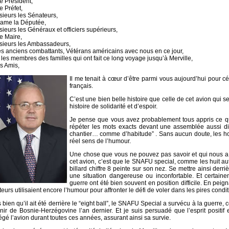
e Président,
e Préfet,
ieurs les Sénateurs,
ame la Députée,
ieurs les Généraux et officiers supérieurs,
e Maire,
ieurs les Ambassadeurs,
es anciens combattants, Vétérans américains avec nous en ce jour,
 les membres des familles qui ont fait ce long voyage jusqu’à Merville,
s Amis,
Il me tenait à cœur d’être parmi vous aujourd’hui pour c
français.
C’est une bien belle histoire que celle de cet avion qui
histoire de solidarité et d’espoir.
Je pense que vous avez probablement tous appris ce q
répéter les mots exacts devant une assemblée aussi dis
chantier… comme d’habitude” . Sans aucun doute, les h
réel sens de l’humour.
Une chose que vous ne pouvez pas savoir et qui nous a é
cet avion, c’est que le SNAFU special, comme les huit au
billard chiffre 8 peinte sur son nez. Se mettre ainsi derriè
une situation dangereuse ou inconfortable. Et certaine
guerre ont été bien souvent en position difficile. En peign
teurs utilisaient encore l’humour pour affronter le défi de voler dans les pires condit
 bien qu’il ait été derrière le “eight ball”, le SNAFU Special a survécu à la guerre, 
nir de Bosnie-Herzégovine l’an dernier. Et je suis persuadé que l’esprit positif
égé l’avion durant toutes ces années, assurant ainsi sa survie.