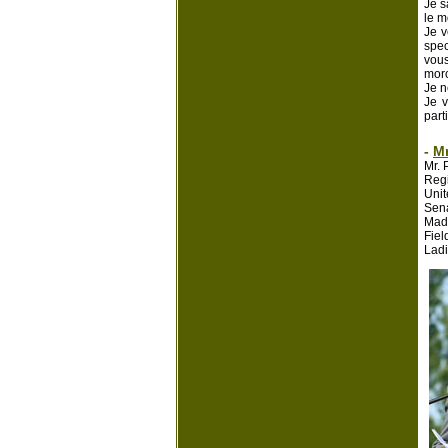
Je s
le m
Je v
spec
vous
morc
Je n
Je v
part
-
Mr
Mr. 
Regi
Unit
Sena
Mad
Fiel
Ladi