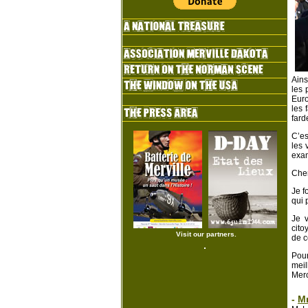
Ains
les 
Euro
les 
fard
C’es
les 
exam
Cher
Je f
qui 
Je v
cito
Visit our partners.
de c
Pour
meil
Merc
-
Mr