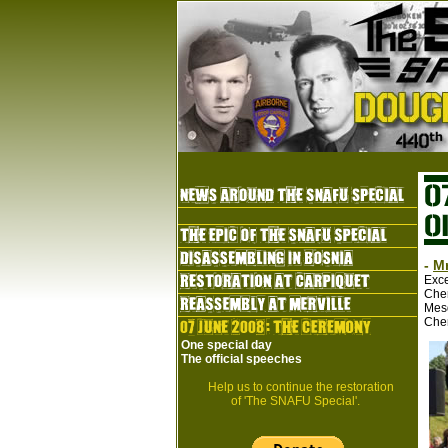
-
Mr
Exce
Cher
Mes
Che
One special day
The official speeches
Help us to continue the restoration
of 'The SNAFU Special'.