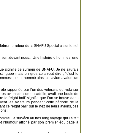
élébrer le retour du « SNAFU Special » sur le sol
 se tient devant nous…Une histoire d’hommes, une
ue signifie ce surnom de SNAFU. Je ne saurais
tinguée mais en gros cela veut dire ; “c’est le
ommes qui ont nommé ainsi cet avion avaient un
té rapportée par l’un des vétérans qui vola sur
tres avions de son escadrille, avait une boule de
re le “eight ball” signifie que l’on se trouve dans
ment les aviateurs pendant cette période de la
ant ce “eight ball” sur le nez de leurs avions, ces
ions.
comme il a survécu au très long voyage qui l’a fait
 et l’humour affiché par son premier équipage a