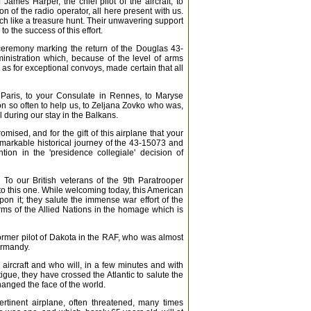
James Harper, the chief pilot of the aircraft, to
n of the radio operator, all here present with us.
ch like a treasure hunt. Their unwavering support
 the success of this effort.
 ceremony marking the return of the Douglas 43-
nistration which, because of the level of arms
 as for exceptional convoys, made certain that all
 Paris, to your Consulate in Rennes, to Maryse
 so often to help us, to Zeljana Zovko who was,
during our stay in the Balkans.
ised, and for the gift of this airplane that your
remarkable historical journey of the 43-15073 and
ion in the 'presidence collegiale' decision of
 To our British veterans of the 9th Paratrooper
to this one. While welcoming today, this American
pon it; they salute the immense war effort of the
rms of the Allied Nations in the homage which is
rmer pilot of Dakota in the RAF, who was almost
ormandy.
aircraft and who will, in a few minutes and with
tigue, they have crossed the Atlantic to salute the
hanged the face of the world.
tinent airplane, often threatened, many times