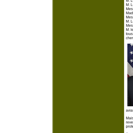
M. L
M. L
Mess
Mad
Mess
M. L
Mess
M. l
tous
cher
avia
Mais
reve
prot