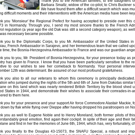
Thank you to the American families, to the daughters of 
Barbara Smaltz, widow of the co-pilot, to Chris Buckner so
We have found them after a difficult search which was mu
ng difficult moments and their interventions with the American media have been key to
k you 'Monsieur' the Regional Prefect for having accepted to preside over this
3 in Normandy. Through you, I send my most sincere thanks to the French Admi
rol regulation (a year ago the old Dak was still a second category weapon), as well
 was necessary became possible.
k you to the Diplomatic Corps, to you Mr. Ambassador of the United States in
iau, French Ambassador in Sarajevo, and her tremendous team that we called upon
he time, the Bosnia-Herzegovina Ambassador to France and was our guardian angel 
k you to you, Mr. President of Bosnia-Herzegovina, for your presence today as prom
try has given to France. I know that you have been particularly sensitive to the 
ntive to our wishes to see her comeback to Normandy. Your personal intervent
mber 12th was determinant. Be assured of our most profound gratefulness.
k you also to all our veterans to whom this ceremony is principally dedicated.
alion who jumped during the nights of the 5th and 6th of June from Dakotas similar 
lane on this land which was nearly rendered British Territory by the blood shed u
ed States in 1944, and demonstrate their wishes to associate their comrades-in-a
ered to them here.
k you for your presence and your support Air force Commodore Alastair Mackie, fo
 down by flak while flying over Dieppe after having dropped his paratroopers on N
k you as well to Eugene Noble and to Henry Moreland, both former pilots of this 
rstandably great emotion, find again their cockpit. In spite of their age and their fa
plane and find in her the memories of June 6th, 1944, which has, very fortunately, c
k you finally to the Douglas 43-15073, the SNAFU Special, a robust and imper