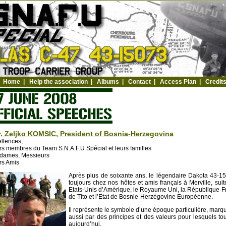
Home
|
Help the association
|
Albums
|
Contact
|
Access Plan
|
Credit
. Zeljko KOMSIC, President of Bosnia-Herzegovina
llences,
s membres du Team S.N.A.F.U Spécial et leurs familles
dames, Messieurs
rs Amis
Après plus de soixante ans, le légendaire Dakota 43-15
toujours chez nos hôtes et amis français à Merville, sui
Etats-Unis d’Amérique, le Royaume Uni, la République F
de Tito et l’Etat de Bosnie-Herzégovine Européenne.
Il représente le symbole d’une époque particulière, marq
aussi par des principes et des valeurs pour lesquels tou
aujourd’hui.