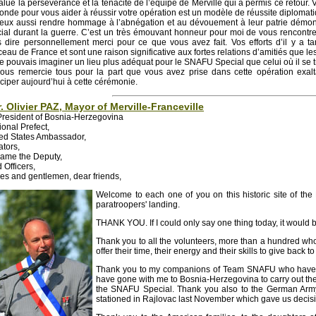
alue la persévérance et la ténacité de l’équipe de Merville qui a permis ce retour. Vo
onde pour vous aider à réussir votre opération est un modèle de réussite diplomat
eux aussi rendre hommage à l’abnégation et au dévouement à leur patrie démon
ial durant la guerre. C’est un très émouvant honneur pour moi de vous rencontrer
 dire personnellement merci pour ce que vous avez fait. Vos efforts d’il y a t
eau de France et sont une raison significative aux fortes relations d’amitiés que le
e pouvais imaginer un lieu plus adéquat pour le SNAFU Special que celui où il se 
ous remercie tous pour la part que vous avez prise dans cette opération exal
iciper aujourd’hui à cette cérémonie.
. Olivier PAZ, Mayor of Merville-Franceville
President of Bosnia-Herzegovina
onal Prefect,
ed States Ambassador,
tors,
ame the Deputy,
d Officers,
es and gentlemen, dear friends,
Welcome to each one of you on this historic site of the B
paratroopers' landing.
THANK YOU. If I could only say one thing today, it would 
Thank you to all the volunteers, more than a hundred who
offer their time, their energy and their skills to give back to 
Thank you to my companions of Team SNAFU who have ac
have gone with me to Bosnia-Herzegovina to carry out the 
the SNAFU Special. Thank you also to the German Army an
stationed in Rajlovac last November which gave us decisi