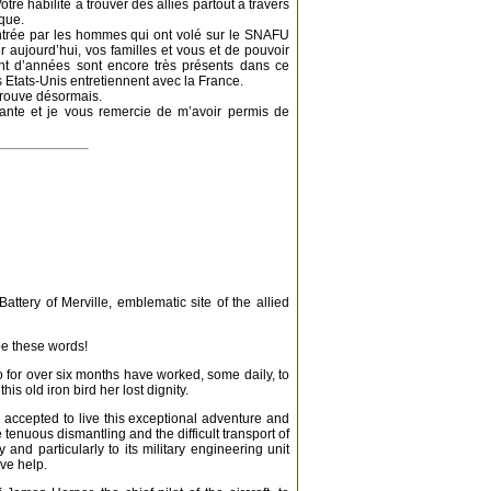
tre habilité à trouver des alliés partout à travers
ique.
trée par les hommes qui ont volé sur le SNAFU
 aujourd’hui, vos familles et vous et de pouvoir
ant d’années sont encore très présents dans ce
s Etats-Unis entretiennent avec la France.
trouve désormais.
tante et je vous remercie de m’avoir permis de
attery of Merville, emblematic site of the allied
be these words!
 for over six months have worked, some daily, to
this old iron bird her lost dignity.
cepted to live this exceptional adventure and
tenuous dismantling and the difficult transport of
d particularly to its military engineering unit
ve help.