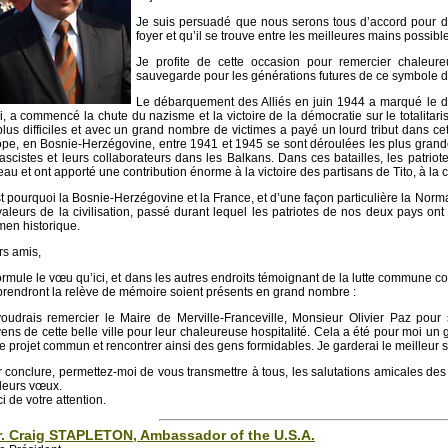
Je suis persuadé que nous serons tous d’accord pour di
foyer et qu’il se trouve entre les meilleures mains possibl
Je profite de cette occasion pour remercier chaleur
sauvegarde pour les générations futures de ce symbole d’
Le débarquement des Alliés en juin 1944 a marqué le d
i, a commencé la chute du nazisme et la victoire de la démocratie sur le totalita
plus difficiles et avec un grand nombre de victimes a payé un lourd tribut dans c
pe, en Bosnie-Herzégovine, entre 1941 et 1945 se sont déroulées les plus grandes, 
fascistes et leurs collaborateurs dans les Balkans. Dans ces batailles, les patri
eau et ont apporté une contribution énorme à la victoire des partisans de Tito, à la 
t pourquoi la Bosnie-Herzégovine et la France, et d’une façon particulière la Norman
valeurs de la civilisation, passé durant lequel les patriotes de nos deux pays o
en historique.
s amis,
ormule le vœu qu’ici, et dans les autres endroits témoignant de la lutte commune co
prendront la relève de mémoire soient présents en grand nombre :
oudrais remercier le Maire de Merville-Franceville, Monsieur Olivier Paz pour 
yens de cette belle ville pour leur chaleureuse hospitalité. Cela a été pour moi un g
e projet commun et rencontrer ainsi des gens formidables. Je garderai le meilleur
 conclure, permettez-moi de vous transmettre à tous, les salutations amicales de
leurs vœux.
i de votre attention.
. Craig STAPLETON, Ambassador of the U.S.A.