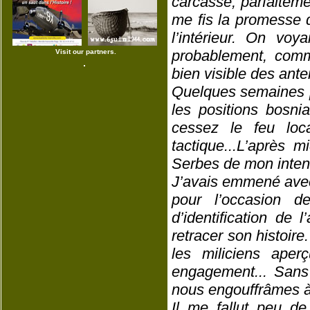
carcasse, parfaiteme
me fis la promesse d
l’intérieur. On voy
probablement, comm
Visit our partners.
bien visible des ant
Quelques semaines p
les positions bosni
cessez le feu local
tactique...L’après 
Serbes de mon inten
J’avais emmené avec
pour l’occasion d
d’identification de
retracer son histoi
les miliciens aper
engagement... Sans 
nous engouffrâmes à l
Il me fallut peu d