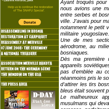
-
Laurent Kerbrat, pilot
Ayant troqués pour
Help us to continue the restoration
nous avions une mis
of 'The SNAFU Special'.
entre serbes et bos
ville. J’avais pour 
notamment le petit v
militaire yougoslave
Une de mes sectio
aérodrome, au milie
bosniaques.
Dès ma première r
appareils soviétique
pas d’emblée au cœ
néanmoins pris le soi
d’attirer les tirs b
bleus était souvent p
Le malheureux app
musulmans qui devai