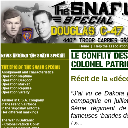
Home
|
Help the association
Assignment and characteristics
Operation Neptune
Récit de la «dé
Operation Dragoon
Operation Market
Operation Repulse
"J’ai vu ce Dakota 
Operation Varsity
compagnie en juill
Airliner in C.S.A. company
In the French airforce
9ème régiment de 
In the Yugoslav airforce
Her different markings
fameuses ‘bandes de
The War in Balkans:
! »...
-
Colonel Patrick Collet